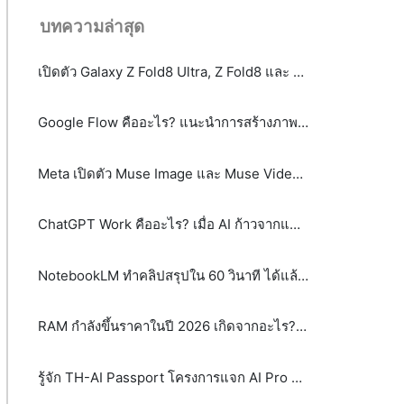
บทความล่าสุด
เปิดตัว Galaxy Z Fold8 Ultra, Z Fold8 และ Z Flip8: เมื่อสมาร์ตโฟนจอพับไม่ได้มีคำตอบเพียงรูปแบบเดียว
Google Flow คืออะไร? แนะนำการสร้างภาพและวิดีโอ AI ระดับมืออาชีพได้จากข้อความ
Meta เปิดตัว Muse Image และ Muse Video พลิกโฉม AI สร้างภาพและวิดีโอด้วย Agentic AI
ChatGPT Work คืออะไร? เมื่อ AI ก้าวจากแชตบอตสู่เพื่อนร่วมงาน
NotebookLM ทำคลิปสรุปใน 60 วินาที ได้แล้ว! รู้จัก Video Overviews ฟีเจอร์ใหม่จาก Google
RAM กำลังขึ้นราคาในปี 2026 เกิดจากอะไร? และจะส่งผลกระทบต่อผู้บริโภคและธุรกิจอย่างไร
รู้จัก TH-AI Passport โครงการแจก AI Pro ฟรี 5 ล้านสิทธิ์ จุดเปลี่ยนหรือกระแส?