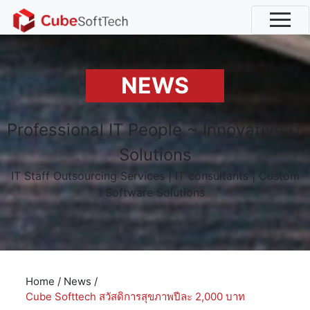
NEWS
Professional IT People ~ Innovative IT
Solutions
IT Staff Outsourcing Services | IT consultants | Custom
Software Solutions
Home
/
News
/
Cube Softtech สวัสดิการสุขภาพปีละ 2,000 บาท