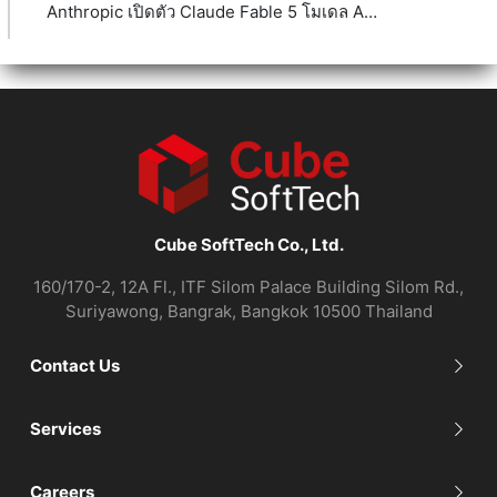
Anthropic เปิดตัว Claude Fable 5 โมเดล AI ระดับ Mythos-class
Cube SoftTech Co., Ltd.
160/170-2, 12A Fl., ITF Silom Palace Building Silom Rd.,
Suriyawong, Bangrak, Bangkok 10500 Thailand
Contact Us
Services
Careers