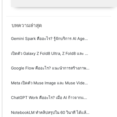
บทความล่าสุด
Gemini Spark คืออะไร? รู้จักบริการ AI Agent จาก Google
เปิดตัว Galaxy Z Fold8 Ultra, Z Fold8 และ Z Flip8: เมื่อสมาร์ตโฟนจอพับไม่ได้มีคำตอบเพียงรูปแบบเดียว
Google Flow คืออะไร? แนะนำการสร้างภาพและวิดีโอ AI ระดับมืออาชีพได้จากข้อความ
Meta เปิดตัว Muse Image และ Muse Video พลิกโฉม AI สร้างภาพและวิดีโอด้วย Agentic AI
ChatGPT Work คืออะไร? เมื่อ AI ก้าวจากแชตบอตสู่เพื่อนร่วมงาน
NotebookLM ทำคลิปสรุปใน 60 วินาที ได้แล้ว! รู้จัก Video Overviews ฟีเจอร์ใหม่จาก Google