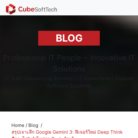
BLOG
Professional IT People ~ Innovative IT
Solutions
IT Staff Outsourcing Services | IT consultants | Custom
Software Solutions
Home
/
Blog
/
สรุปเจาะลึก Google Gemini 3: ฟีเจอร์ใหม่ Deep Think