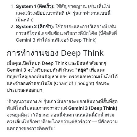
System 1 (คิดเร็ว):
ใช้สัญชาตญาณ เช่น เห็นไฟ
แดงแล้วเหยียบเบรกทันที (AI รุ่นเก่าทำงานแบบนี้
เป็นหลัก)
System 2 (คิดช้า):
ใช้ตรรกะและการวิเคราะห์ เช่น
การแก้โจทย์เลขซับซ้อน หรือการดีบักโค้ด (นี่คือสิ่งที่
Gemini 3 ทำได้ผ่านฟีเจอร์ Deep Think)
การทำงานของ Deep Think
เมื่อคุณเปิดโหมด Deep Think และป้อนคำสั่งยากๆ
Gemini 3 จะไม่รีบตอบทันที มันจะ
"หยุด"
เพื่อแตก
ปัญหาใหญ่ออกเป็นปัญหาย่อยๆ ตรวจสอบความเป็นไปได้
และจำลองคำตอบในใจ (Chain of Thought) ก่อนจะ
ประมวลผลออกมา
"ถ้าคุณถามทาง AI รุ่นเก่า มันอาจจะบอกเส้นทางที่สั้นที่สุด
ทันทีโดยไม่สนสภาพจราจร แต่
Gemini 3 (Deep Think)
จะหยุดคิดว่า 'เดี๋ยวนะ ตอนนี้ฝนตก ถนนเส้นนี้มักน้ำท่วม
ควรเลี่ยงไปอีกทางถึงจะไกลกว่าแต่ชัวร์กว่า' — นี่คือความ
แตกต่างของการคิดครับ"