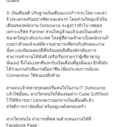
เป็นต้น
3. เงินเดือนดี ปรับฐานเงินเดือนแบบก้าวกระโดด เเละค่า
จ้างจะตกลงกันอย่างชัดเจนแต่แรก โดยส่วนใหญ่เเล้วเงิน
เดือนของพนักงาน Outsource จะสูงกว่าทั่วไป เหตุผล
เพราะบริษัท Partner ส่วนใหญ่ล้วนเเล้วเเต่เป็นองค์กร
ขนาดใหญ่ระดับประเทศ โดยผู้ที่ผ่านเข้ามาเป็นพนักงานก็
แปลว่าล้วนเเล้วเเต่มีความสามารถที่ตรงกับลักษณะงาน
นั้นๆ เเละมีคุณสมบัติที่พร้อมต่อสิ่งที่องค์กรต้องการ
สามารถทำงานได้ทันที (หรือเรียกง่ายๆว่าผู้เชี่ยวชาญ
นั่นเอง) จึงไม่แปลกที่แลกกับเงินเดือนที่สูงนั่นเอง อีกทั้งยัง
ได้ร่วมงานกับทีมงานมืออาชีพ เพิ่มประสบการณ์เเละ
Connection ให้ตนเองอีกด้วย
อ่านจบเเล้วหลายๆคนคงเริ่มสนใจในงาน IT Outsource
แล้วใช่มั้ยคะ หากใครสนใจก็ต้องขอฝาก Cube SoftTech
ไว้ให้พิจารณา บอกเลยว่านอกจากเงินเดือนดีเเล้ว
สวัสดิการเราจัดเต็ม! พร้อมดูเเลดั่งครอบครัว
หากใครสนใจ สามารถติดตามตำแหน่งงานได้ที่
Facebook Page :