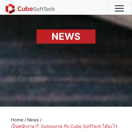
NEWS
Professional IT People ~ Innovative IT
Solutions
IT Staff Outsourcing Services | IT consultants | Custom
Software Solutions
Home
/
News
/
เป็นพนักงาน IT Outsource กับ Cube SoftTech ได้อะไร