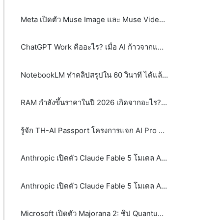
Meta เปิดตัว Muse Image และ Muse Video พลิกโฉม AI สร้างภาพและวิดีโอด้วย Agentic AI
ChatGPT Work คืออะไร? เมื่อ AI ก้าวจากแชตบอตสู่เพื่อนร่วมงาน
NotebookLM ทำคลิปสรุปใน 60 วินาที ได้แล้ว! รู้จัก Video Overviews ฟีเจอร์ใหม่จาก Google
RAM กำลังขึ้นราคาในปี 2026 เกิดจากอะไร? และจะส่งผลกระทบต่อผู้บริโภคและธุรกิจอย่างไร
รู้จัก TH-AI Passport โครงการแจก AI Pro ฟรี 5 ล้านสิทธิ์ จุดเปลี่ยนหรือกระแส?
Anthropic เปิดตัว Claude Fable 5 โมเดล AI ระดับ Mythos-class
Anthropic เปิดตัว Claude Fable 5 โมเดล AI ระดับ Mythos-class
Microsoft เปิดตัว Majorana 2: ชิป Quantum รุ่นใหม่ที่อาจพา Quantum Computing เข้าใกล้ความจริงมากขึ้น