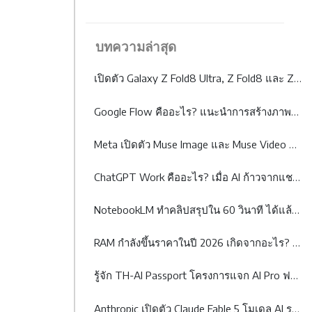
บทความล่าสุด
เปิดตัว Galaxy Z Fold8 Ultra, Z Fold8 และ Z Flip8: เมื่อสมาร์ตโฟนจอพับไม่ได้มีคำตอบเพียงรูปแบบเดียว
Google Flow คืออะไร? แนะนำการสร้างภาพและวิดีโอ AI ระดับมืออาชีพได้จากข้อความ
Meta เปิดตัว Muse Image และ Muse Video พลิกโฉม AI สร้างภาพและวิดีโอด้วย Agentic AI
ChatGPT Work คืออะไร? เมื่อ AI ก้าวจากแชตบอตสู่เพื่อนร่วมงาน
NotebookLM ทำคลิปสรุปใน 60 วินาที ได้แล้ว! รู้จัก Video Overviews ฟีเจอร์ใหม่จาก Google
RAM กำลังขึ้นราคาในปี 2026 เกิดจากอะไร? และจะส่งผลกระทบต่อผู้บริโภคและธุรกิจอย่างไร
รู้จัก TH-AI Passport โครงการแจก AI Pro ฟรี 5 ล้านสิทธิ์ จุดเปลี่ยนหรือกระแส?
Anthropic เปิดตัว Claude Fable 5 โมเดล AI ระดับ Mythos-class