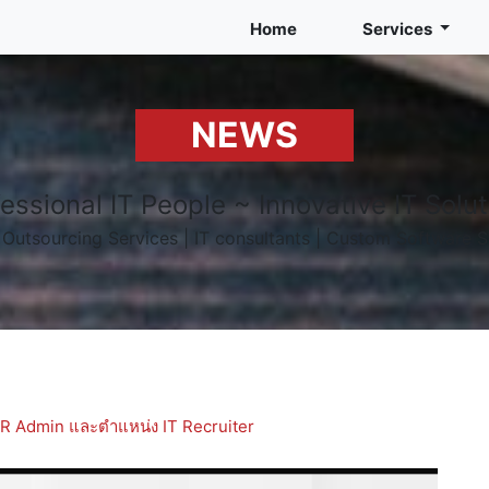
Home
Services
NEWS
essional IT People ~ Innovative IT Solu
f Outsourcing Services | IT consultants | Custom Software S
HR Admin และตำแหน่ง IT Recruiter