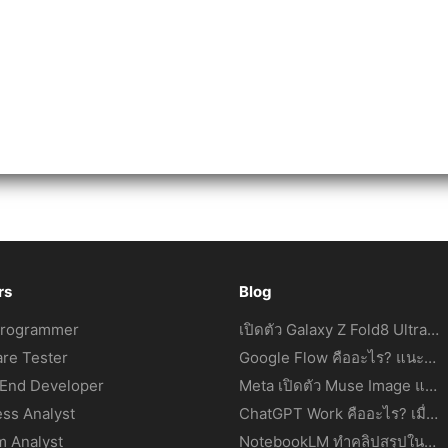
rs
Blog
Programmer
เปิดตัว Galaxy Z Fold8 Ultra, Z Fold8 และ Z Flip8: เมื่อสมาร์ตโฟนจอพับไม่ได้มีคำตอบเพียงรูปแบบเดียว
re Tester
Google Flow คืออะไร? แนะนำการสร้างภาพและวิดีโอ AI ระดับมืออาชีพได้จากข้อความ
-End Developer
Meta เปิดตัว Muse Image และ Muse Video พลิกโฉม AI สร้างภาพและวิดีโอด้วย Agentic AI
ss Analyst
ChatGPT Work คืออะไร? เมื่อ AI ก้าวจากแชตบอตสู่เพื่อนร่วมงาน
m Analyst
NotebookLM ทำคลิปสรุปใน 60 วินาที ได้แล้ว! รู้จัก Video Overviews ฟีเจอร์ใหม่จาก Google