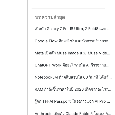
บทความล่าสุด
เปิดตัว Galaxy Z Fold8 Ultra, Z Fold8 และ Z Flip8: เมื่อสมาร์ตโฟนจอพับไม่ได้มีคำตอบเพียงรูปแบบเดียว
Google Flow คืออะไร? แนะนำการสร้างภาพและวิดีโอ AI ระดับมืออาชีพได้จากข้อความ
Meta เปิดตัว Muse Image และ Muse Video พลิกโฉม AI สร้างภาพและวิดีโอด้วย Agentic AI
ChatGPT Work คืออะไร? เมื่อ AI ก้าวจากแชตบอตสู่เพื่อนร่วมงาน
NotebookLM ทำคลิปสรุปใน 60 วินาที ได้แล้ว! รู้จัก Video Overviews ฟีเจอร์ใหม่จาก Google
RAM กำลังขึ้นราคาในปี 2026 เกิดจากอะไร? และจะส่งผลกระทบต่อผู้บริโภคและธุรกิจอย่างไร
รู้จัก TH-AI Passport โครงการแจก AI Pro ฟรี 5 ล้านสิทธิ์ จุดเปลี่ยนหรือกระแส?
Anthropic เปิดตัว Claude Fable 5 โมเดล AI ระดับ Mythos-class