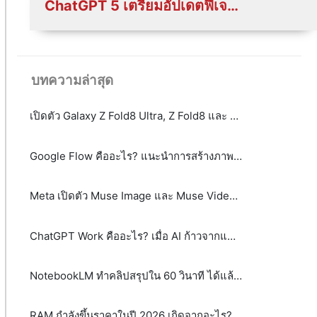
ChatGPT 5 เตรียมอัปเดตฟีเจอร์ล้ำ มีอะไรใหม่ ๆ บ้างที่ควรรู้?
บทความล่าสุด
เปิดตัว Galaxy Z Fold8 Ultra, Z Fold8 และ Z Flip8: เมื่อสมาร์ตโฟนจอพับไม่ได้มีคำตอบเพียงรูปแบบเดียว
Google Flow คืออะไร? แนะนำการสร้างภาพและวิดีโอ AI ระดับมืออาชีพได้จากข้อความ
Meta เปิดตัว Muse Image และ Muse Video พลิกโฉม AI สร้างภาพและวิดีโอด้วย Agentic AI
ChatGPT Work คืออะไร? เมื่อ AI ก้าวจากแชตบอตสู่เพื่อนร่วมงาน
NotebookLM ทำคลิปสรุปใน 60 วินาที ได้แล้ว! รู้จัก Video Overviews ฟีเจอร์ใหม่จาก Google
RAM กำลังขึ้นราคาในปี 2026 เกิดจากอะไร? และจะส่งผลกระทบต่อผู้บริโภคและธุรกิจอย่างไร