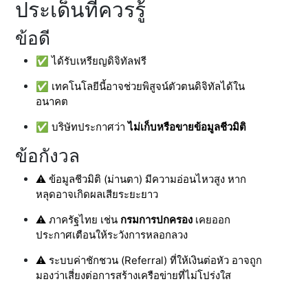
ประเด็นที่ควรรู้
ข้อดี
✅ ได้รับเหรียญดิจิทัลฟรี
✅ เทคโนโลยีนี้อาจช่วยพิสูจน์ตัวตนดิจิทัลได้ใน
อนาคต
✅ บริษัทประกาศว่า
ไม่เก็บหรือขายข้อมูลชีวมิติ
ข้อกังวล
⚠️ ข้อมูลชีวมิติ (ม่านตา) มีความอ่อนไหวสูง หาก
หลุดอาจเกิดผลเสียระยะยาว
⚠️ ภาครัฐไทย เช่น
กรมการปกครอง
เคยออก
ประกาศเตือนให้ระวังการหลอกลวง
⚠️ ระบบค่าชักชวน (Referral) ที่ให้เงินต่อหัว อาจถูก
มองว่าเสี่ยงต่อการสร้างเครือข่ายที่ไม่โปร่งใส