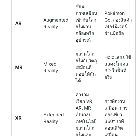
ซ้อน
ภาพเสมือน
Pokémon
Augmented
เข้ากับโลก
Go, ลองสินค้า
AR
Reality
จริงผ่าน
เฟอร์นิเจอร์
กล้องหรือ
ผ่านมือถือ
อุปกรณ์
ผสานโลก
HoloLens ใช้
จริงกับวัตถุ
Mixed
แสดงโมเดล
MR
เสมือนที่
Reality
3D ในพื้นที่
ตอบโต้กัน
จริง
ได้
คำรวม
เรียก VR,
การฝึกงาน
AR, MR
เสมือน, การ
Extended
เป็นกลุ่ม
ท่องเที่ยว
XR
Reality
เทคโนโลยี
360°, เวที
ผสานโลก
คอนเสิร์ต
จริงและ
เสมือน