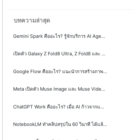
บทความล่าสุด
Gemini Spark คืออะไร? รู้จักบริการ AI Agent จาก Google
เปิดตัว Galaxy Z Fold8 Ultra, Z Fold8 และ Z Flip8: เมื่อสมาร์ตโฟนจอพับไม่ได้มีคำตอบเพียงรูปแบบเดียว
Google Flow คืออะไร? แนะนำการสร้างภาพและวิดีโอ AI ระดับมืออาชีพได้จากข้อความ
Meta เปิดตัว Muse Image และ Muse Video พลิกโฉม AI สร้างภาพและวิดีโอด้วย Agentic AI
ChatGPT Work คืออะไร? เมื่อ AI ก้าวจากแชตบอตสู่เพื่อนร่วมงาน
NotebookLM ทำคลิปสรุปใน 60 วินาที ได้แล้ว! รู้จัก Video Overviews ฟีเจอร์ใหม่จาก Google