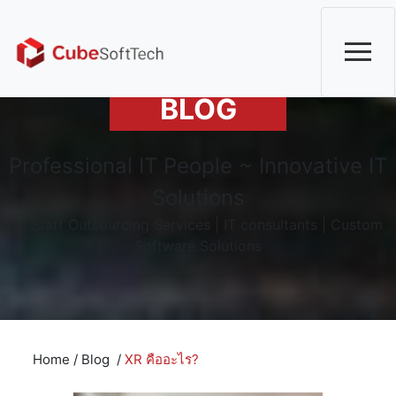
BLOG
Professional IT People ~ Innovative IT
Solutions
IT Staff Outsourcing Services | IT consultants | Custom
Software Solutions
Home
/
Blog
/
XR คืออะไร?