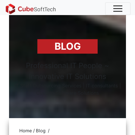
BLOG
Professional IT People ~
Innovative IT Solutions
IT Staff Outsourcing Services | IT consultants |
Custom Software Solutions
Home
/
Blog
/