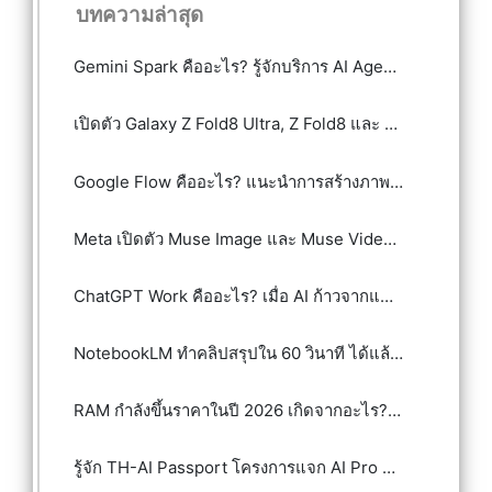
บทความล่าสุด
Gemini Spark คืออะไร? รู้จักบริการ AI Agent จาก Google
เปิดตัว Galaxy Z Fold8 Ultra, Z Fold8 และ Z Flip8: เมื่อสมาร์ตโฟนจอพับไม่ได้มีคำตอบเพียงรูปแบบเดียว
Google Flow คืออะไร? แนะนำการสร้างภาพและวิดีโอ AI ระดับมืออาชีพได้จากข้อความ
Meta เปิดตัว Muse Image และ Muse Video พลิกโฉม AI สร้างภาพและวิดีโอด้วย Agentic AI
ChatGPT Work คืออะไร? เมื่อ AI ก้าวจากแชตบอตสู่เพื่อนร่วมงาน
NotebookLM ทำคลิปสรุปใน 60 วินาที ได้แล้ว! รู้จัก Video Overviews ฟีเจอร์ใหม่จาก Google
RAM กำลังขึ้นราคาในปี 2026 เกิดจากอะไร? และจะส่งผลกระทบต่อผู้บริโภคและธุรกิจอย่างไร
รู้จัก TH-AI Passport โครงการแจก AI Pro ฟรี 5 ล้านสิทธิ์ จุดเปลี่ยนหรือกระแส?