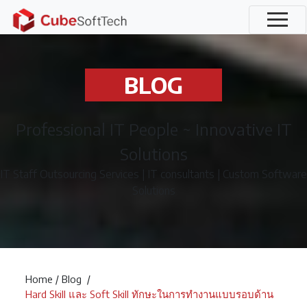
BLOG
Professional IT People ~ Innovative IT
Solutions
IT Staff Outsourcing Services | IT consultants | Custom Software
Solutions
Home
/
Blog
/
Hard Skill และ Soft Skill ทักษะในการทำงานแบบรอบด้าน