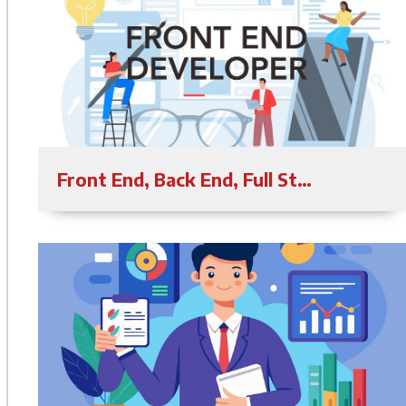
Front End, Back End, Full Stack คืออะไร ต่างกันยังไง มีหน้าที่อะไรบ้าง?