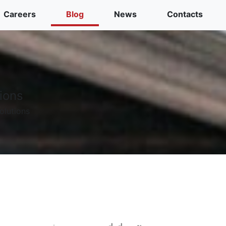
Careers
Blog
News
Contacts
tions
olutions