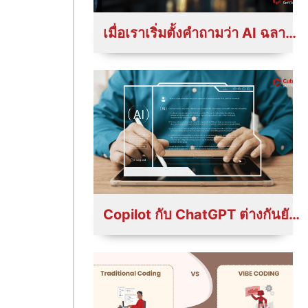
เมื่อเราเริ่มตั้งคำถามว่า AI ฉลาดก็จริง... แต่เคารพสิทธิของเราไหม?
Copilot กับ ChatGPT ต่างกันยังไง? ใช้งานอะไรเมื่อไหร่ดี