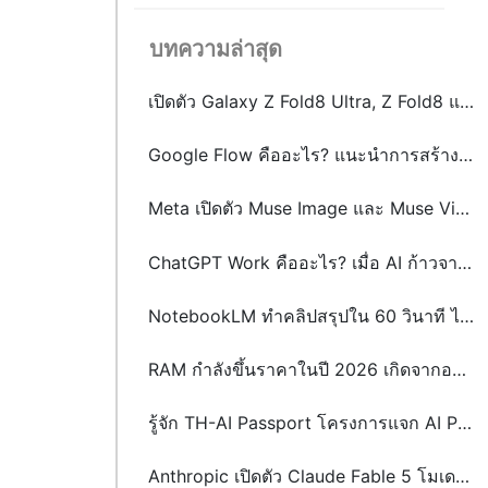
บทความล่าสุด
เปิดตัว Galaxy Z Fold8 Ultra, Z Fold8 และ Z Flip8: เมื่อสมาร์ตโฟนจอพับไม่ได้มีคำตอบเพียงรูปแบบเดียว
Google Flow คืออะไร? แนะนำการสร้างภาพและวิดีโอ AI ระดับมืออาชีพได้จากข้อความ
Meta เปิดตัว Muse Image และ Muse Video พลิกโฉม AI สร้างภาพและวิดีโอด้วย Agentic AI
ChatGPT Work คืออะไร? เมื่อ AI ก้าวจากแชตบอตสู่เพื่อนร่วมงาน
NotebookLM ทำคลิปสรุปใน 60 วินาที ได้แล้ว! รู้จัก Video Overviews ฟีเจอร์ใหม่จาก Google
RAM กำลังขึ้นราคาในปี 2026 เกิดจากอะไร? และจะส่งผลกระทบต่อผู้บริโภคและธุรกิจอย่างไร
รู้จัก TH-AI Passport โครงการแจก AI Pro ฟรี 5 ล้านสิทธิ์ จุดเปลี่ยนหรือกระแส?
Anthropic เปิดตัว Claude Fable 5 โมเดล AI ระดับ Mythos-class