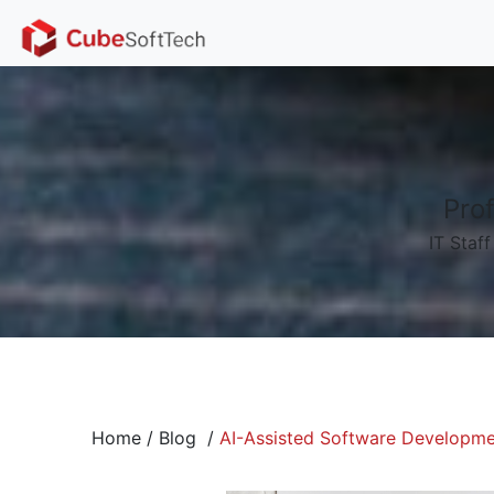
Prof
IT Staf
Home
/
Blog
/
AI-Assisted Software Development: